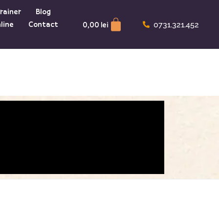
rainer
Blog
Cart
line
Contact
0,00
lei
0731.321.452