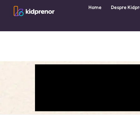
Skip
Home
Despre Kidpr
to
content