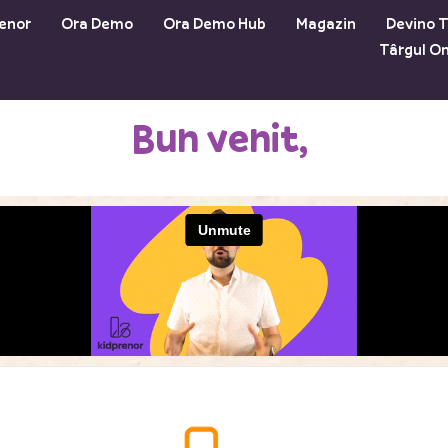
enor
Ora Demo
Ora Demo Hub
Magazin
Devino T
Târgul On
Bun venit,