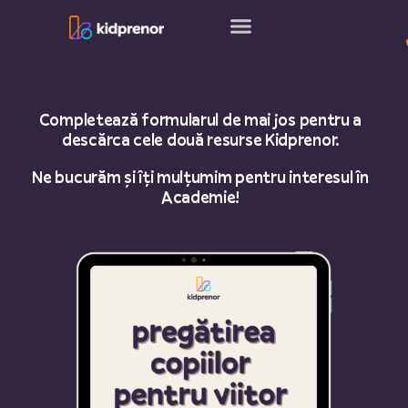
Skip
to
content
Completează formularul de mai jos pentru a
descărca cele două resurse Kidprenor.
Ne bucurăm și îți mulțumim pentru interesul în
Academie!