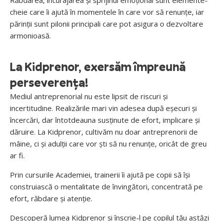
Răbdarea, încurajarea și sprijinul emoțional sunt elemente-
cheie care îi ajută în momentele în care vor să renunțe, iar
părinții sunt pilonii principali care pot asigura o dezvoltare
armonioasă.
La Kidprenor, exersăm împreună
perseverența!
Mediul antreprenorial nu este lipsit de riscuri și
incertitudine. Realizările mari vin adesea după eșecuri și
încercări, dar întotdeauna susținute de efort, implicare și
dăruire. La Kidprenor, cultivăm nu doar antreprenorii de
mâine, ci și adulții care vor ști să nu renunțe, oricât de greu
ar fi.
Prin cursurile Academiei, trainerii îi ajută pe copii să își
construiască o mentalitate de învingători, concentrată pe
efort, răbdare și atenție.
Descoperă lumea Kidprenor și înscrie-l pe copilul tău astăzi