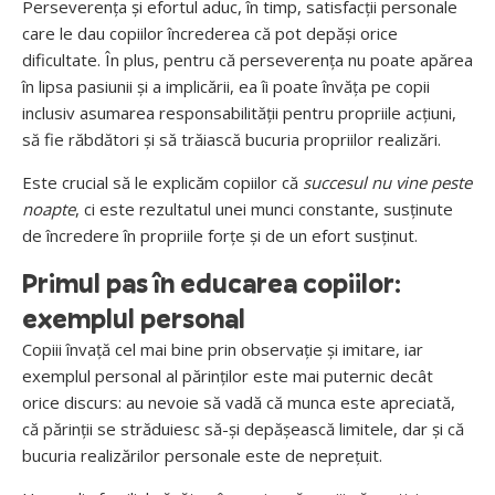
Perseverența și efortul aduc, în timp, satisfacții personale
care le dau copiilor încrederea că pot depăși orice
dificultate. În plus, pentru că perseverența nu poate apărea
în lipsa pasiunii și a implicării, ea îi poate învăța pe copii
inclusiv asumarea responsabilității pentru propriile acțiuni,
să fie răbdători și să trăiască bucuria propriilor realizări.
Este crucial să le explicăm copiilor că
succesul nu vine peste
noapte
, ci este rezultatul unei munci constante, susținute
de încredere în propriile forțe și de un efort susținut.
Primul pas în educarea copiilor:
exemplul personal
Copiii învață cel mai bine prin observație și imitare, iar
exemplul personal al părinților este mai puternic decât
orice discurs: au nevoie să vadă că munca este apreciată,
că părinții se străduiesc să-și depășească limitele, dar și că
bucuria realizărilor personale este de neprețuit.