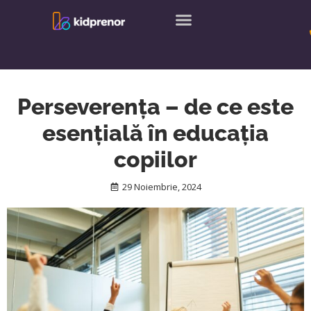
Skip
to
content
Perseverența – de ce este
esențială în educația
copiilor
29 Noiembrie, 2024