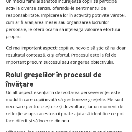
Un mediu familial sănătos încurajează copiii să participe
activ la diverse sarcini, oferindu-le sentimentul de
responsabilitate. Implicarea lor în activități potrivite vârstei,
cum ar fi aranjarea mesei sau organizarea lucrurilor
personale, le oferă ocazia să înțeleagă valoarea efortului
propriu.
Cel mai important aspect:
copiii au nevoie să știe că nu doar
rezultatul contează, ci și efortul. Procesul este la fel de
important precum succesul sau atingerea obiectivului.
Rolul greșelilor în procesul de
învățare
Un alt aspect esențial în dezvoltarea perseverenței este
modul în care copiii învață să gestioneze greșelile. Ele sunt
necesare pentru creștere și dezvoltare, iar un moment de
reflecție asupra acestora îi poate ajuta să identifice ce pot
face diferit și să încerce din nou.