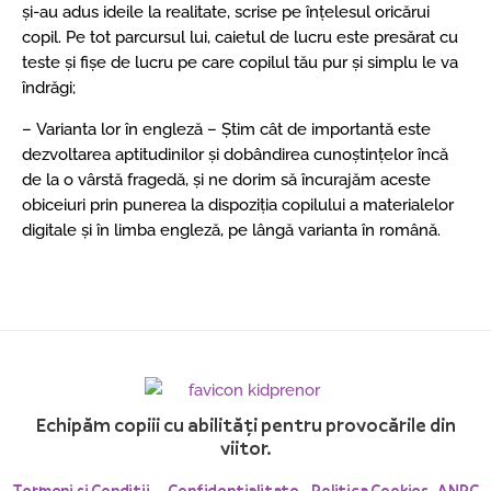
și-au adus ideile la realitate, scrise pe înțelesul oricărui
copil. Pe tot parcursul lui, caietul de lucru este presărat cu
teste și fișe de lucru pe care copilul tău pur și simplu le va
îndrăgi;
– Varianta lor în engleză – Știm cât de importantă este
dezvoltarea aptitudinilor și dobândirea cunoștințelor încă
de la o vârstă fragedă, și ne dorim să încurajăm aceste
obiceiuri prin punerea la dispoziția copilului a materialelor
digitale și în limba engleză, pe lângă varianta în română.
Echipăm copiii cu abilități pentru provocările din
viitor.
Termeni și Condiții
Confidențialitate
Politica Cookies
ANPC