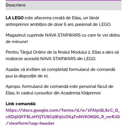
Descriere
LA LEGO
este afacerea creată de Elias
,
un tânăr
antreprenor ambițios de doar 6 ani, pasionat de LEGO.
Magazinul cuprinde NAVA STARWARS cu care te vei distra
de minune!
Pentru Târgul Online de la finalul Modului 2, Elias a ales să
realizeze această NAVA STARWARS din LEGO.
Așadar, vă invităm să completați formularul de comandă
pus la dispoziție de el.
Apropo, formularul de comandă este personal făcut de
Elias, în cadrul cursurilor din Academia Kidprenor.
Link comandă:
https://docs.google.com/forms/d/e/1FAIpQLScC_Q_
cKD5tQYF8L0HVjTUSC9W9l1OX4FnNV6OKQG_R_mrRJQ
/viewform?usp=header